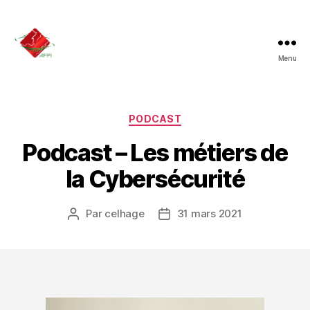
Menu
AFPI
-
Association
Franco-
Catégories
PODCAST
Libanaise
Podcast – Les métiers de
des
Professionnels
la Cybersécurité
de
l'Informatique
Par
celhage
31 mars 2021
Auteur
Date
de
de
l’article
l’article